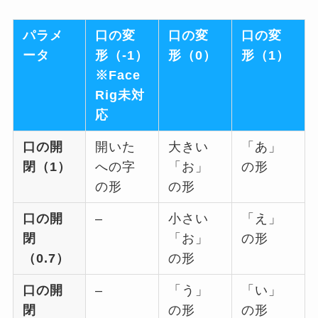
パラメ
口の変
口の変
口の変
ータ
形（-1）
形（0）
形（1）
※Face
Rig未対
応
口の開
開いた
大きい
「あ」
閉（1）
への字
「お」
の形
の形
の形
口の開
–
小さい
「え」
閉
「お」
の形
（0.7）
の形
口の開
–
「う」
「い」
閉
の形
の形