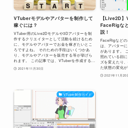
VTuberモデルやアバターを制作して
【Live2D
稼ぐには？
FaceRi
説！
VTuber用のLive2Dモデルや3Dアバターを制
作するクリエイターとして活動を続けるため
FaceRigな
に、モデルやアバターでお金を稼ぎたいとこ
は、アバターに
ろですよね。 そのための手段はいくつかあ
があります。 
り、モデルやアバターを販売する等が挙げら
照れている顔に
れます。 この記事では、VTuberを作成する...
ズを変えたり、
た状態の変化が
2021年11月30日
2021年11月20
VTuber制作ガイド