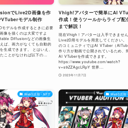
ffusionでLive2D画像を作
Vhigh!アバターで簡単にAI VTu
VTuberモデル制作
作成！使うツールからライブ配
まで解説！
ive2Dモデルを作成するときに必要
画像を描くのは大変ですよ
現在Vhigh！アバターは入手できませ
ble Diffusionなどの画像生
Live2D用モデルを用意してください。 Vh
使えば、画力がなくても自動的
のコミュニティではAI VTuber（AITub
を生成できます。 とはいえ、
作り方が動画で公開されているため、
たことがなければ以下の...
AI VTuberを作成できます。
https://www.youtube.com/watch?
日
v=s9ZZAgcLRpY 世界...
2023年11月7日
Web3活用・NFT
Web3活用