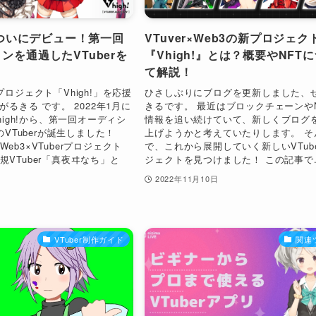
!】ついにデビュー！第一回
VTuver×Web3の新プロジェク
ンを通過したVTuberを
『Vhigh!』とは？概要やNFT
て解説！
b3プロジェクト「Vhigh!」を応援
ひさしぶりにブログを更新しました、
るきる です。 2022年1月に
きるです。 最近はブロックチェーンやN
igh!から、第一回オーディシ
情報を追い続けていて、新しくブログ
VTuberが誕生しました！
上げようかと考えていたりします。 そ
｜Web3×VTuberプロジェクト
で、これから展開していく新しいVTub
新規VTuber「真夜ヰなち」と
ジェクトを見つけました！ この記事で..
2022年11月10日
VTuber制作ガイド
関連