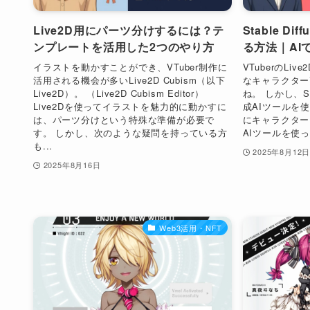
Live2D用にパーツ分けするには？テ
Stable Di
ンプレートを活用した2つのやり方
る方法｜AIで
イラストを動かすことができ、VTuber制作に
VTuberのL
活用される機会が多いLive2D Cubism（以下
なキャラクター
Live2D）。 （Live2D Cubism Editor）
ね。 しかし、Sta
Live2Dを使ってイラストを魅力的に動かすに
成AIツールを
は、パーツ分けという特殊な準備が必要で
にキャラクター
す。 しかし、次のような疑問を持っている方
AIツールを使っ
も...
2025年8月12
2025年8月16日
Web3活用・NFT