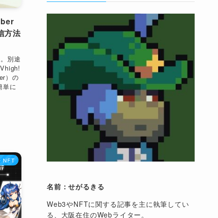
ber
信方法
ん。別途
igh!
er）の
簡単に
・NFT
名前：せがるきる
Web3やNFTに関する記事を主に執筆してい
る、大阪在住のWebライター。