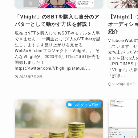
「Vhigh!」のSBTを購入し自分のア
【Vhigh
バターとして動かす方法を解説！
オーディショ
紹介
現在はNFTを購入してもSBTやモデルを入手
できません！ 一期生として3人のVTuberが誕
VTuber×We
生し、ますます盛り上がりを見せる
しています、せが
Web3×VTuberプロジェクト「Vhigh!」。 そ
立ち上がったVh
んなVhigh!が、2023年6月17日にSBT販売を
ョンを経て2人の
開始しました！
（PR TIMES
https://twitter.com/Vhigh_jp/status/...
「Vhigh!」の
「妙凛...
2023年7月2日
2023年3月2日
マネタイズ戦略