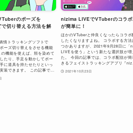
】VTuberのポーズを
nizima LIVEでVTuberのコラ
gなどで切り替える方法を解
が簡単に！
ほかのVTuberと仲良くなったらコラ
したくなりますよね。 コラボする方法
どの表情トラッキングソフトで
つかありますが、2021年9月28日に「ni
ポーズ切り替えをさせる機能
LIVEを使う」という新たな選択肢が増
この機能を使えば、頬を染めて
た。 今回の記事では、コラボ配信が簡
したり、手足を動かしてポー
きるフェイストラッキングアプリ『niz.
手に道具を持たせたりといっ
実装できます。 この記事で...
2021年10月23日
日