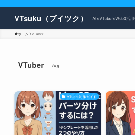
VTsuku（ブイツク）
AI×VTuber×Web3
ホーム
VTuber
VTuber
– tag –
VTuber制作ガイド