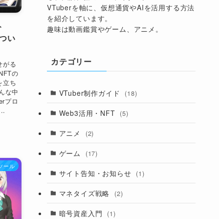
VTuberを軸に、仮想通貨やAIを活用する方法
を紹介しています。
ト
趣味は動画鑑賞やゲーム、アニメ。
につい
カテゴリー
せがる
FTの
を立ち
んな中
VTuber制作ガイド
(18)
erプロ
.
Web3活用・NFT
(5)
アニメ
(2)
ゲーム
(17)
ツール
サイト告知・お知らせ
(1)
マネタイズ戦略
(2)
暗号資産入門
(1)