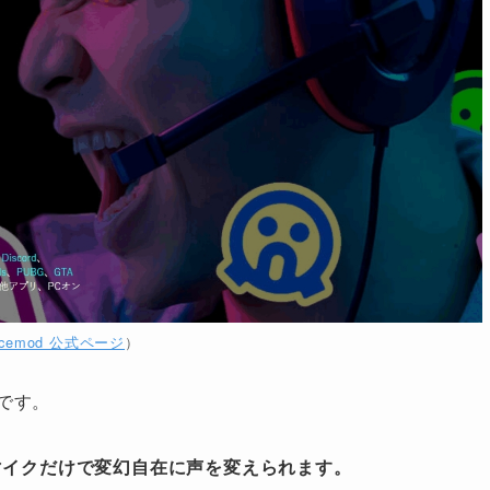
icemod 公式ページ
）
リです。
マイクだけで変幻自在に声を変えられます。