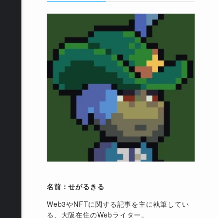
名前：せがるきる
Web3やNFTに関する記事を主に執筆してい
る、大阪在住のWebライター。