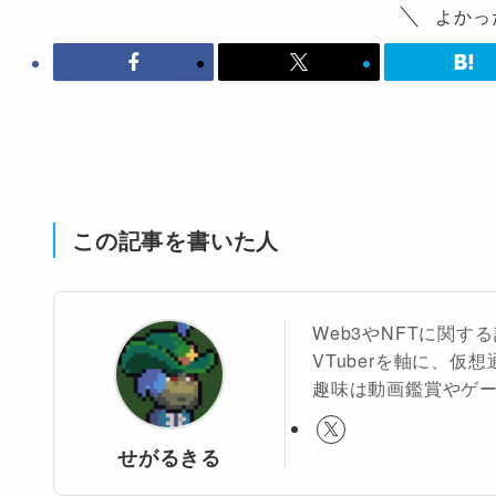
よかっ
この記事を書いた人
Web3やNFTに関
VTuberを軸に、仮
趣味は動画鑑賞やゲ
せがるきる